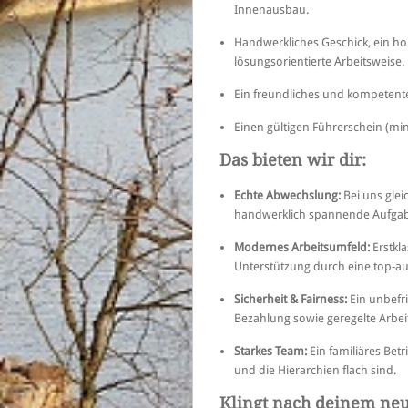
Innenausbau.
Handwerkliches Geschick, ein ho
lösungsorientierte Arbeitsweise.
Ein freundliches und kompetent
Einen gültigen Führerschein (min
Das bieten wir dir:
Echte Abwechslung:
Bei uns glei
handwerklich spannende Aufgabe
Modernes Arbeitsumfeld:
Erstkl
Unterstützung durch eine top-aus
Sicherheit & Fairness:
Ein unbefri
Bezahlung sowie geregelte Arbeit
Starkes Team:
Ein familiäres Be
und die Hierarchien flach sind.
Klingt nach deinem ne