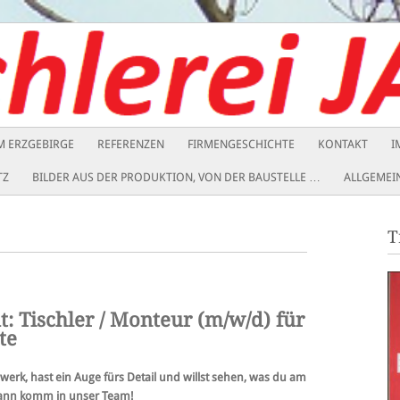
IM ERZGEBIRGE
REFERENZEN
FIRMENGESCHICHTE
KONTAKT
I
TZ
BILDER AUS DER PRODUKTION, VON DER BAUSTELLE …
ALLGEMEI
T
: Tischler / Monteur (m/w/d) für
te
erk, hast ein Auge fürs Detail und willst sehen, was du am
Dann komm in unser Team!