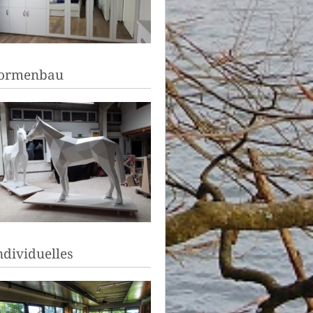
ormenbau
ndividuelles