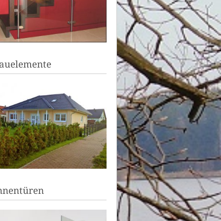
auelemente
nnentüren