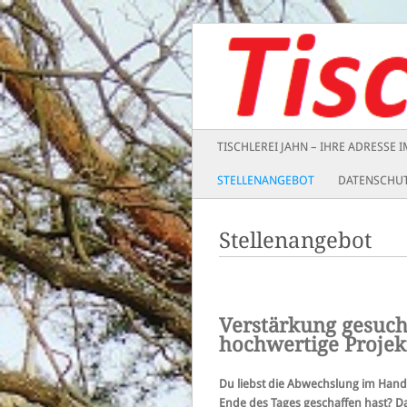
Tischlerei Jahn
Main menu
SKIP
TISCHLEREI JAHN – IHRE ADRESSE 
TO
STELLENANGEBOT
DATENSCHU
CONTENT
Stellenangebot
Verstärkung gesucht
hochwertige Projek
Du liebst die Abwechslung im Handw
Ende des Tages geschaffen hast? 