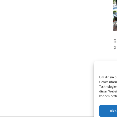
B
P
Um dir ein o
Geräteinform
Technologien
dieser Websi
können best
zu
Akz