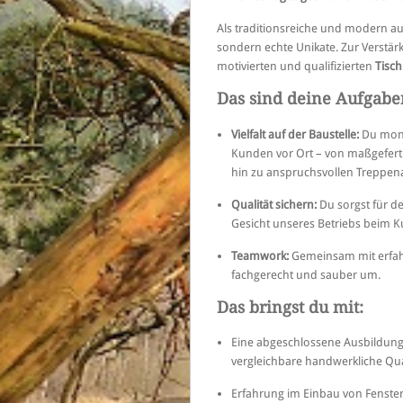
Als traditionsreiche und modern aus
sondern echte Unikate. Zur Verstä
motivierten und qualifizierten
Tisch
Das sind deine Aufgabe
Vielfalt auf der Baustelle:
Du mont
Kunden vor Ort – von maßgefert
hin zu anspruchsvollen Treppen
Qualität sichern:
Du sorgst für d
Gesicht unseres Betriebs beim 
Teamwork:
Gemeinsam mit erfah
fachgerecht und sauber um.
Das bringst du mit:
Eine abgeschlossene Ausbildung
vergleichbare handwerkliche Qua
Erfahrung im Einbau von Fenste