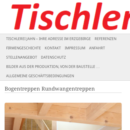
Tischlerei Jahn
Main menu
SKIP
TISCHLEREI JAHN – IHRE ADRESSE IM ERZGEBIRGE
REFERENZEN
TO
FIRMENGESCHICHTE
KONTAKT
IMPRESSUM
ANFAHRT
CONTENT
STELLENANGEBOT
DATENSCHUTZ
BILDER AUS DER PRODUKTION, VON DER BAUSTELLE …
ALLGEMEINE GESCHÄFTSBEDINGUNGEN
Bogentreppen Rundwangentreppen