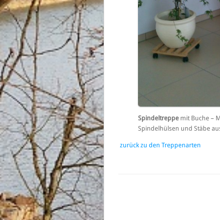
Spindeltreppe
mit Buche – M
Spindelhülsen und Stäbe aus
zurück zu den Treppenarten