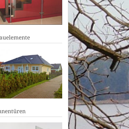
auelemente
nnentüren