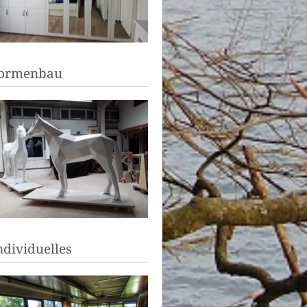
ormenbau
ndividuelles