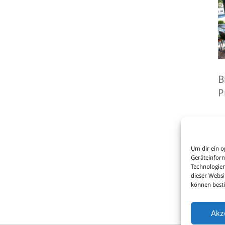
B
P
Um dir ein o
Geräteinform
Technologien
dieser Websi
können best
zu
Akz